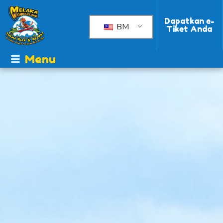
Dapatkan e-
BM
Tiket Anda
Menu