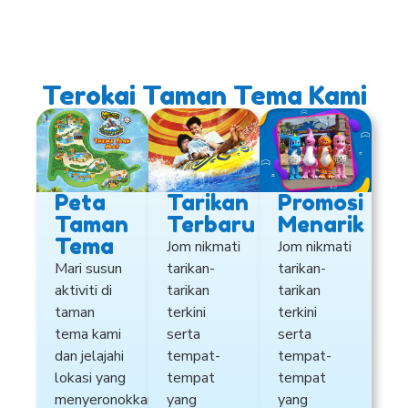
Video
Terokai Taman Tema Kami
Peta
Tarikan
Promosi
Taman
Terbaru
Menarik
Tema
Jom nikmati
Jom nikmati
Mari susun
tarikan-
tarikan-
aktiviti di
tarikan
tarikan
taman
terkini
terkini
tema kami
serta
serta
dan jelajahi
tempat-
tempat-
lokasi yang
tempat
tempat
menyeronokkan
yang
yang